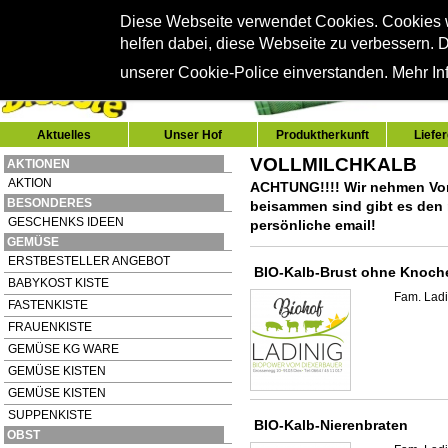
Diese Webseite verwendet Cookies. Cookies
helfen dabei, diese Webseite zu verbessern. D
unserer Cookie-Police einverstanden. Mehr Inf
Aktuelles
Unser Hof
Produktherkunft
Liefe
VOLLMILCHKALB
AKTIONEN
AKTION
ACHTUNG!!!! Wir nehmen Vor
BESONDERES
beisammen sind gibt es den 
GESCHENKS IDEEN
persönliche email!
GEMÜSE
ERSTBESTELLER ANGEBOT
BIO-Kalb-Brust ohne Knoch
BABYKOST KISTE
Fam. Ladi
FASTENKISTE
FRAUENKISTE
GEMÜSE KG WARE
GEMÜSE KISTEN
GEMÜSE KISTEN
SUPPENKISTE
BIO-Kalb-Nierenbraten
OBST