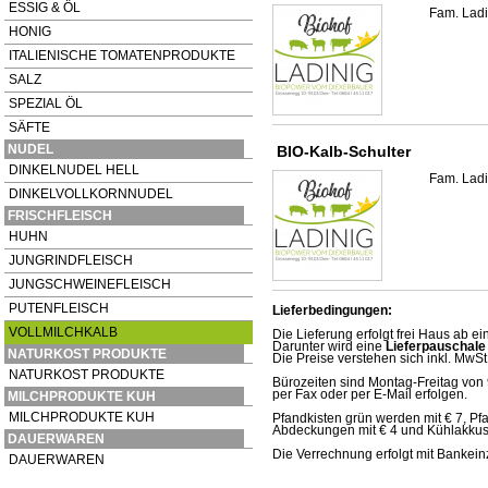
ESSIG & ÖL
Fam. Ladi
HONIG
ITALIENISCHE TOMATENPRODUKTE
SALZ
SPEZIAL ÖL
SÄFTE
NUDEL
BIO-Kalb-Schulter
DINKELNUDEL HELL
Fam. Ladi
DINKELVOLLKORNNUDEL
FRISCHFLEISCH
HUHN
JUNGRINDFLEISCH
JUNGSCHWEINEFLEISCH
PUTENFLEISCH
Lieferbedingungen:
VOLLMILCHKALB
Die Lieferung erfolgt frei Haus ab e
Darunter wird eine
Lieferpauschale
NATURKOST PRODUKTE
Die Preise verstehen sich inkl. MwSt
NATURKOST PRODUKTE
Bürozeiten sind Montag-Freitag von 
per Fax oder per E-Mail erfolgen.
MILCHPRODUKTE KUH
MILCHPRODUKTE KUH
Pfandkisten grün werden mit € 7, Pfa
Abdeckungen mit € 4 und Kühlakkus p
DAUERWAREN
Die Verrechnung erfolgt mit Bankein
DAUERWAREN