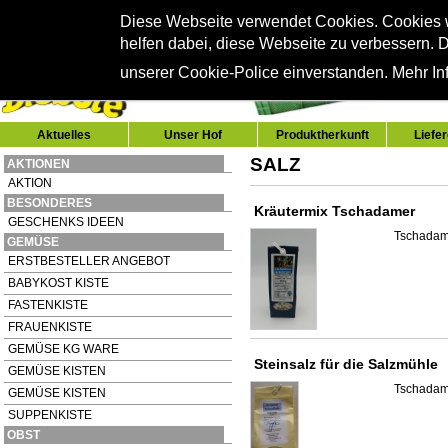
Diese Webseite verwendet Cookies. Cookies
helfen dabei, diese Webseite zu verbessern. D
unserer Cookie-Police einverstanden. Mehr Inf
Aktuelles
Unser Hof
Produktherkunft
Liefe
SALZ
AKTIONEN
AKTION
BESONDERES
Kräutermix Tschadamer
GESCHENKS IDEEN
Tschadam
GEMÜSE
ERSTBESTELLER ANGEBOT
BABYKOST KISTE
FASTENKISTE
FRAUENKISTE
GEMÜSE KG WARE
Steinsalz für die Salzmühle
GEMÜSE KISTEN
Tschadam
GEMÜSE KISTEN
SUPPENKISTE
OBST