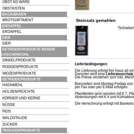
OBST KG WARE
OBSTKISTEN
BACKWAREN
BROTSORTIMENT
Steinsalz gemahlen
ERDÄPFEL
Tschadam
ERDÄPFEL
EIER
EIER
GETREIDEPRODUKTE BIOHOF
LÖSCHENKOHL
DINKELPRODUKTE
Lieferbedingungen:
ROGGENPRODUKTE
Die Lieferung erfolgt frei Haus ab e
WEIZENPRODUKTE
Darunter wird eine
Lieferpauschale
Die Preise verstehen sich inkl. MwSt
GETREIDEPRODUKTE
Bürozeiten sind Montag-Freitag von 
HADNMEHL
per Fax oder per E-Mail erfolgen.
HÜLSENFRÜCHTE
Pfandkisten grün werden mit € 7, Pfa
Abdeckungen mit € 4 und Kühlakkus p
KÖRNER UND KERNE
Die Verrechnung erfolgt mit Bankein
NÜSSE
REIS
WALDSTAUDE
ZUCKER
TROCKENPRODUKTE