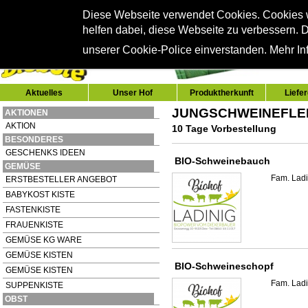
Diese Webseite verwendet Cookies. Cookies
helfen dabei, diese Webseite zu verbessern. D
unserer Cookie-Police einverstanden. Mehr Inf
Aktuelles
Unser Hof
Produktherkunft
Liefe
JUNGSCHWEINEFLE
AKTIONEN
AKTION
10 Tage Vorbestellung
BESONDERES
GESCHENKS IDEEN
BIO-Schweinebauch
GEMÜSE
Fam. Ladi
ERSTBESTELLER ANGEBOT
BABYKOST KISTE
FASTENKISTE
FRAUENKISTE
GEMÜSE KG WARE
GEMÜSE KISTEN
BIO-Schweineschopf
GEMÜSE KISTEN
Fam. Ladi
SUPPENKISTE
OBST