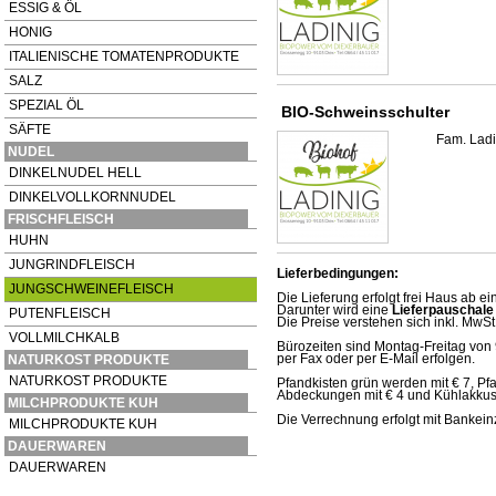
ESSIG & ÖL
HONIG
ITALIENISCHE TOMATENPRODUKTE
SALZ
SPEZIAL ÖL
BIO-Schweinsschulter
SÄFTE
Fam. Ladi
NUDEL
DINKELNUDEL HELL
DINKELVOLLKORNNUDEL
FRISCHFLEISCH
HUHN
JUNGRINDFLEISCH
Lieferbedingungen:
JUNGSCHWEINEFLEISCH
Die Lieferung erfolgt frei Haus ab e
Darunter wird eine
Lieferpauschale
PUTENFLEISCH
Die Preise verstehen sich inkl. MwSt
VOLLMILCHKALB
Bürozeiten sind Montag-Freitag von 
per Fax oder per E-Mail erfolgen.
NATURKOST PRODUKTE
NATURKOST PRODUKTE
Pfandkisten grün werden mit € 7, Pfa
Abdeckungen mit € 4 und Kühlakkus p
MILCHPRODUKTE KUH
Die Verrechnung erfolgt mit Bankein
MILCHPRODUKTE KUH
DAUERWAREN
DAUERWAREN