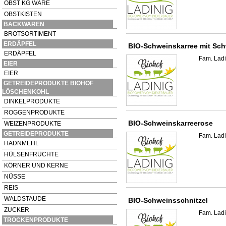
OBST KG WARE
OBSTKISTEN
BACKWAREN
BROTSORTIMENT
ERDÄPFEL
BIO-Schweinskarree mit Sch
ERDÄPFEL
Fam. Ladi
EIER
EIER
GETREIDEPRODUKTE BIOHOF
LÖSCHENKOHL
DINKELPRODUKTE
ROGGENPRODUKTE
BIO-Schweinskarreerose
WEIZENPRODUKTE
GETREIDEPRODUKTE
Fam. Ladi
HADNMEHL
HÜLSENFRÜCHTE
KÖRNER UND KERNE
NÜSSE
REIS
WALDSTAUDE
BIO-Schweinsschnitzel
ZUCKER
Fam. Ladi
TROCKENPRODUKTE